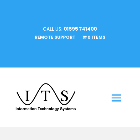
CALL US:
01595 741400
REMOTE SUPPORT
0 ITEMS