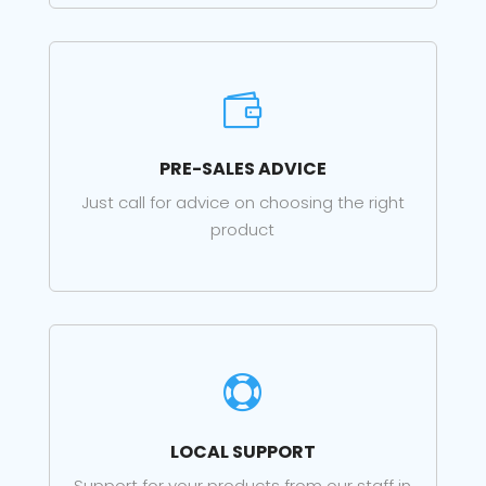

PRE-SALES ADVICE
Just call for advice on choosing the right
product

LOCAL SUPPORT
Support for your products from our staff in